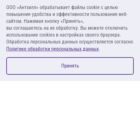
2 294,77 ₽
ООО «Антхилл» обрабатывает файлы cookie c целью
14 710,06 ₽ за м³ ,
повышения удобства и эффективности пользования веб-
1 912,31 ₽ за м²
сайтом. Нажимая кнопку «Принять»,
вы соглашаетесь на их обработку. Вы можете отключить
В корзину
использование cookies в настройках своего браузера.
Обработка персональных данных осуществляется согласно
.
Политике обработки персональных данных
0
Принять
Главная
Избранное
Корзина
Каталог