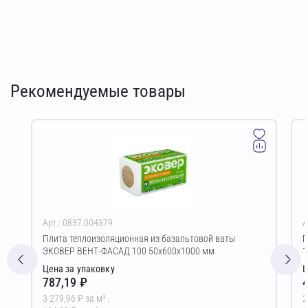
Рекомендуемые товары
Арт.: 0837.004379
А
Плита теплоизоляционная из базальтовой ваты
Г
ЭКОВЕР ВЕНТ-ФАСАД 100 50х600х1000 мм
1
Цена за упаковку
Ц
787,19 ₽
4
3 279,96 ₽ за м³ ,
2