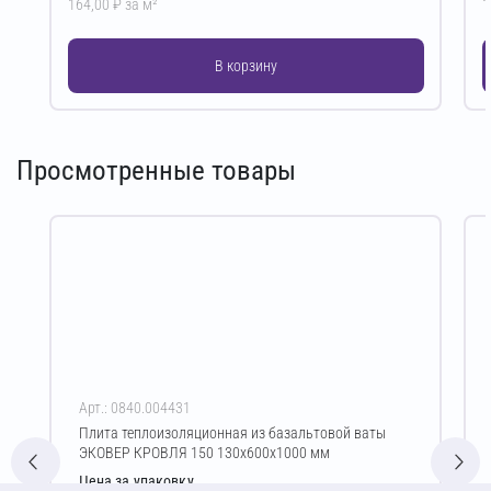
164,00 ₽ за м²
1
В корзину
Просмотренные товары
Арт.: 0840.004431
Плита теплоизоляционная из базальтовой ваты
ЭКОВЕР КРОВЛЯ 150 130х600х1000 мм
Цена за упаковку