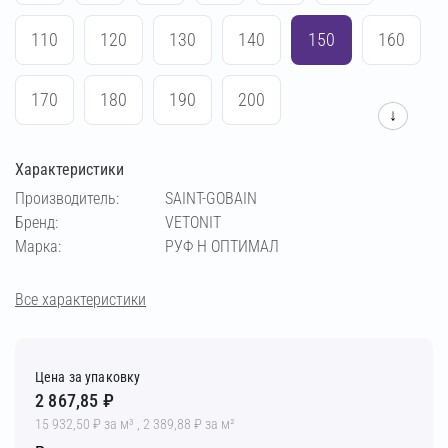
110
120
130
140
150
160
170
180
190
200
↓
Характеристики
Производитель:
SAINT-GOBAIN
Бренд:
VETONIT
Марка:
РУФ Н ОПТИМАЛ
Все характеристики
Цена за упаковку
2 867,85 ₽
15 932,50 ₽ за м³ , 2 389,88 ₽ за м²