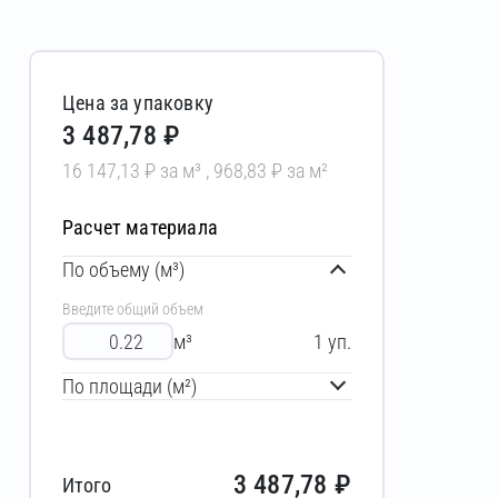
Цена за упаковку
3 487,78 ₽
16 147,13 ₽ за м³ , 968,83 ₽ за м²
Расчет материала
По объему (м³)
Введите общий объем
м³
1
уп.
По площади (м²)
3 487,78
₽
Итого