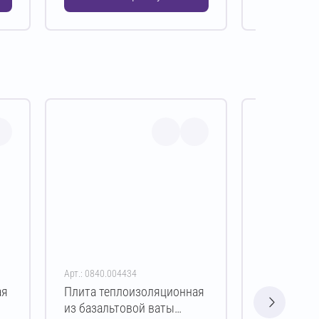
Арт.: 0840.004434
Арт.: 0840.00
ая
Плита теплоизоляционная
Плита теп
из базальтовой ваты
из базальт