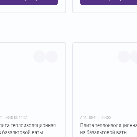
т.: 0840.004432
Арт.: 0840.004433
лита теплоизоляционная
Плита теплоизоляционн
з базальтовой ваты
из базальтовой ваты