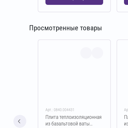
Просмотренные товары
Арт.: 0840.004431
Ар
Плита теплоизоляционная
П
из базальтовой ваты
и