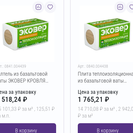
т.: 0841.004439
Арт.: 0840.004438
алтель из базальтовой
Плита теплоизоляционн
аты ЭКОВЕР КРОВЛЯ
из базальтовой ваты
ЕРХ 160 ГАЛТЕЛЬ
ЭКОВЕР КРОВЛЯ 150
ена за упаковку
Цена за упаковку
00х100х1000 мм
200х600х1000 мм
 518,24 ₽
1 765,21 ₽
5 101,33 ₽ за м³ ,
125,51 ₽
14 710,08 ₽ за м³ ,
2 942,
 м.п.
₽ за м²
В корзину
В корзину