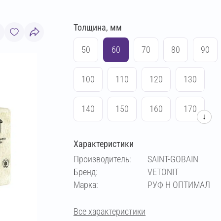
Толщина, мм
50
60
70
80
90
100
110
120
130
140
150
160
170
↓
180
190
200
Характеристики
Производитель:
SAINT-GOBAIN
Бренд:
VETONIT
Марка:
РУФ Н ОПТИМАЛ
Все характеристики