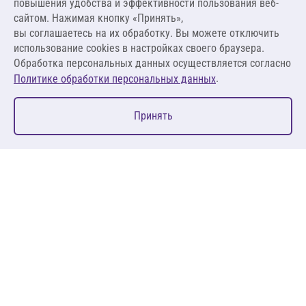
повышения удобства и эффективности пользования веб-
1 912,31 ₽ за м²
сайтом. Нажимая кнопку «Принять»,
вы соглашаетесь на их обработку. Вы можете отключить
В корзину
использование cookies в настройках своего браузера.
Обработка персональных данных осуществляется согласно
.
Политике обработки персональных данных
0
Принять
Главная
Избранное
Корзина
Каталог
127083, Москва, ул. 8 Марта, д. 1, стр.12, пом. 4/31
Пн-Пт: 09:00-18:00