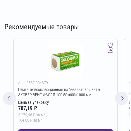
Рекомендуемые товары
Арт.: 0837.004379
А
Плита теплоизоляционная из базальтовой ваты
Г
ЭКОВЕР ВЕНТ-ФАСАД 100 50х600х1000 мм
1
Цена за упаковку
Ц
787,19 ₽
4
3 279,96 ₽ за м³ ,
2
164,00 ₽ за м²
1