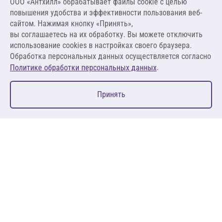
ООО «Антхилл» обрабатывает файлы cookie c целью
14 710,06 ₽ за м³ ,
повышения удобства и эффективности пользования веб-
1 912,31 ₽ за м²
сайтом. Нажимая кнопку «Принять»,
вы соглашаетесь на их обработку. Вы можете отключить
В корзину
использование cookies в настройках своего браузера.
Обработка персональных данных осуществляется согласно
.
Политике обработки персональных данных
0
Принять
Главная
Избранное
Корзина
Каталог
127083, Москва, ул. 8 Марта, д. 1, стр.12, пом. 4/31