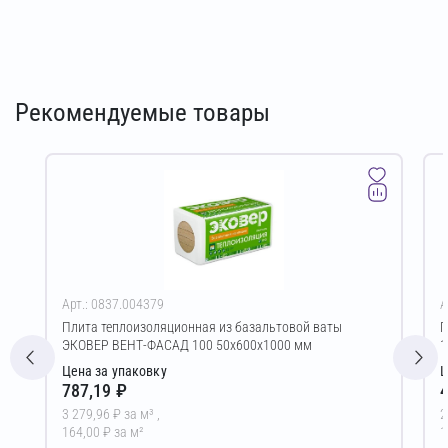
Рекомендуемые товары
Арт.: 0837.004379
А
Плита теплоизоляционная из базальтовой ваты
Г
ЭКОВЕР ВЕНТ-ФАСАД 100 50х600х1000 мм
1
Цена за упаковку
Ц
787,19 ₽
4
3 279,96 ₽ за м³ ,
2
164,00 ₽ за м²
1