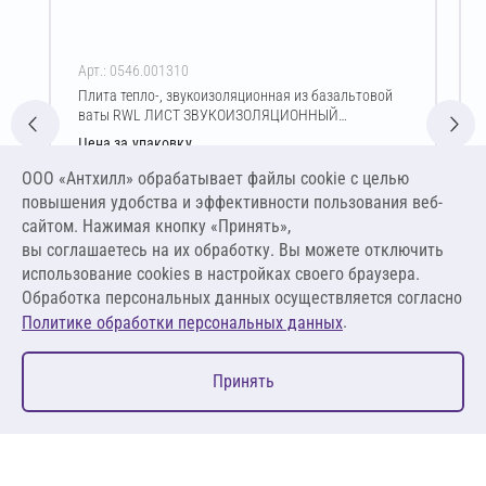
Арт.: 0546.001310
Плита тепло-, звукоизоляционная из базальтовой
ваты RWL ЛИСТ ЗВУКОИЗОЛЯЦИОННЫЙ
10х600х1000 мм
Цена за упаковку
5 365,88 ₽
ООО «Антхилл» обрабатывает файлы cookie c целью
74 526,11 ₽ за м³ ,
повышения удобства и эффективности пользования веб-
745,26 ₽ за м²
сайтом. Нажимая кнопку «Принять»,
вы соглашаетесь на их обработку. Вы можете отключить
В корзину
использование cookies в настройках своего браузера.
Обработка персональных данных осуществляется согласно
.
Политике обработки персональных данных
0
Принять
Главная
Избранное
Корзина
Каталог