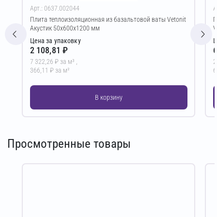
Арт.: 0637.002044
А
Плита теплоизоляционная из базальтовой ваты Vetonit
П
Акустик 50х600х1200 мм
V
Цена за упаковку
Ц
2 108,81 ₽
6
7 322,26 ₽ за м³ ,
2
366,11 ₽ за м²
6
В корзину
Просмотренные товары