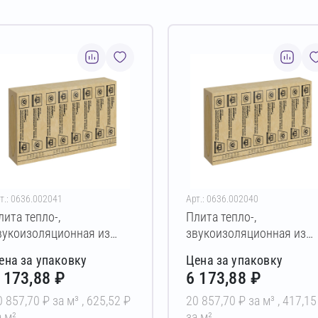
т.: 0636.002041
Арт.: 0636.002040
лита тепло-,
Плита тепло-,
вукоизоляционная из
звукоизоляционная из
варцевой ваты Vetonit
кварцевой ваты Vetonit
ена за упаковку
Цена за упаковку
лавающий пол
Плавающий пол
 173,88 ₽
6 173,88 ₽
0х1190х1380 мм
20х1190х1380 мм
0 857,70 ₽ за м³ ,
625,52 ₽
20 857,70 ₽ за м³ ,
417,15
а м²
за м²