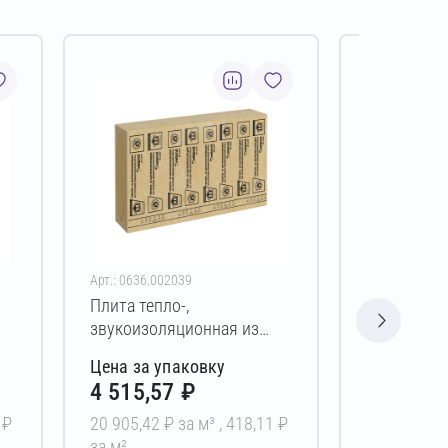
Арт.: 0636.002039
Арт.: 0574.00
Плита тепло-,
Плита тепл
звукоизоляционная из
звукоизол
кварцевой ваты Vetonit
кварцевой
Цена за упаковку
Цена за у
Плавающий пол
Супер Пли
4 515,57 ₽
1 541,6
20х600х1200 мм
мм
 ₽
20 905,42 ₽ за м³ ,
418,11 ₽
5 709,96 ₽ 
за м²
за м²