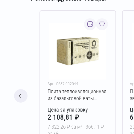
Арт.: 0637.002044
Ар
Плита теплоизоляционная
П
из базальтовой ваты
з
Vetonit Акустик
к
Цена за упаковку
Ц
50х600х1200 мм
П
2 108,81 ₽
6
3
7 322,26 ₽ за м³ ,
366,11 ₽
2
за м²
з