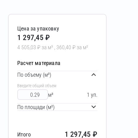
Цена за упаковку
1 297,45 ₽
4 505,03 ₽ за м³ , 360,40 ₽ за м²
Расчет материала
По объему (м³)
Введите общий объем
м³
1
уп.
По площади (м²)
1 297,45
₽
Итого