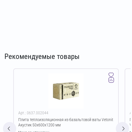
Рекомендуемые товары
Арт.: 0637.002044
А
Плита теплоизоляционная из базальтовой ваты Vetonit
П
Акустик 50х600х1200 мм
V