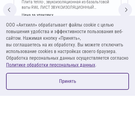
Плита тепло-, звукоизоляционная из базальтовой
ваты RWL ЛИСТ ЗВУКОИЗОЛЯЦИОННЫЙ
10х600х1000 мм
Цена за упаковку
5 365,88 ₽
ООО «Антхилл» обрабатывает файлы cookie c целью
74 526,11 ₽ за м³ ,
повышения удобства и эффективности пользования веб-
745,26 ₽ за м²
сайтом. Нажимая кнопку «Принять»,
вы соглашаетесь на их обработку. Вы можете отключить
В корзину
использование cookies в настройках своего браузера.
Обработка персональных данных осуществляется согласно
.
Политике обработки персональных данных
0
Принять
Главная
Избранное
Корзина
Каталог