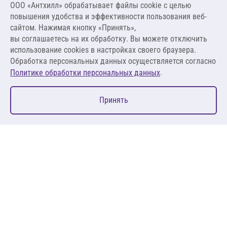
ООО «Антхилл» обрабатывает файлы cookie c целью
740,30 ₽
повышения удобства и эффективности пользования веб-
37,02 ₽ за м²
сайтом. Нажимая кнопку «Принять»,
вы соглашаетесь на их обработку. Вы можете отключить
В корзину
использование cookies в настройках своего браузера.
Обработка персональных данных осуществляется согласно
.
Политике обработки персональных данных
0
Принять
Главная
Избранное
Корзина
Каталог
127083, Москва, ул. 8 Марта, д. 1, стр.12, пом. 4/31