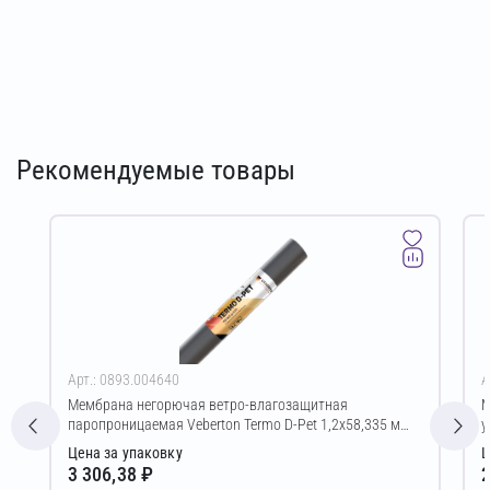
Рекомендуемые товары
Арт.: 0893.004640
А
Мембрана негорючая ветро-влагозащитная
М
паропроницаемая Veberton Termo D-Pet 1,2х58,335 м
у
(70,00 м²)
Цена за упаковку
Ц
3 306,38 ₽
2