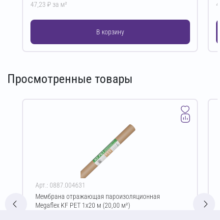
47,23 ₽ за м²
4
В корзину
Просмотренные товары
Арт.: 0887.004631
Мембрана отражающая пароизоляционная
Megaflex KF PET 1х20 м (20,00 м²)
Цена за упаковку