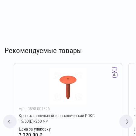
Рекомендуемые товары
Арт.: 0598.001526
А
Крепеж кровельный телескопический РОКС
К
15/50(D)х260 мм
1
Цена за упаковку
Ц
3 220,00 ₽
2