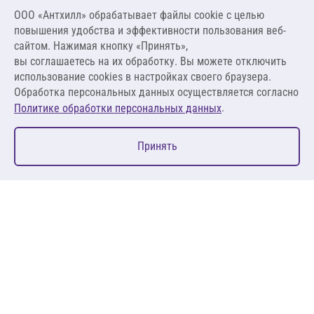
Цена за упаковку
ООО «Антхилл» обрабатывает файлы cookie c целью
2 732,40 ₽
повышения удобства и эффективности пользования веб-
6,07 ₽ за шт
сайтом. Нажимая кнопку «Принять»,
вы соглашаетесь на их обработку. Вы можете отключить
В корзину
использование cookies в настройках своего браузера.
Обработка персональных данных осуществляется согласно
.
Политике обработки персональных данных
0
Принять
Главная
Избранное
Корзина
Каталог