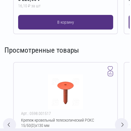
16,10 ₽ за шт
1
В корзину
Просмотренные товары
Арт.: 0598.001517
Крепеж кровельный телескопический РОКС
15/50(D)х130 мм