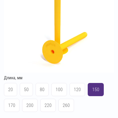
Длина, мм
20
50
80
100
120
150
170
200
220
260