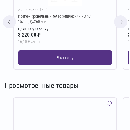
Арт.: 0598.001526
А
Крепеж кровельный телескопический РОКС
К
15/50(D)х260 мм
1
Цена за упаковку
Ц
3 220,00 ₽
3
16,10 ₽ за шт
1
В корзину
Просмотренные товары