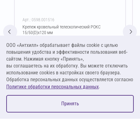
Арт.: 0598.001516
Крепеж кровельный телескопический РОКС
15/50(D)х120 мм
Цена за упаковку
ООО «Антхилл» обрабатывает файлы cookie c целью
3 001,50 ₽
повышения удобства и эффективности пользования веб-
6,00 ₽ за шт
сайтом. Нажимая кнопку «Принять»,
вы соглашаетесь на их обработку. Вы можете отключить
В корзину
использование cookies в настройках своего браузера.
Обработка персональных данных осуществляется согласно
.
Политике обработки персональных данных
0
Принять
Главная
Избранное
Корзина
Каталог