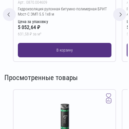
Арт.: 0870.004609
А
Гидроизоляция рулонная битумно-полимерная БРИТ
Г
Мост-С ЭМП 5.5 1х8 м
А
Цена за упаковку
Ц
5 052,64 ₽
5
631,58 ₽ за м²
5
В корзину
Просмотренные товары