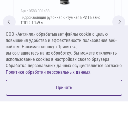
Арт.: 0583.001433
Гидроизоляция рулонная битумная БРИТ Базис
ТПП 2.1 1х9 м
Цена за упаковку
ООО «Антхилл» обрабатывает файлы cookie c целью
2 266,83 ₽
повышения удобства и эффективности пользования веб-
251,87 ₽ за м²
сайтом. Нажимая кнопку «Принять»,
вы соглашаетесь на их обработку. Вы можете отключить
В корзину
использование cookies в настройках своего браузера.
Обработка персональных данных осуществляется согласно
.
Политике обработки персональных данных
0
Принять
Главная
Избранное
Корзина
Каталог