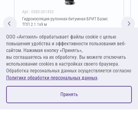
Арт.: 0583.001433
Гидроизоляция рулонная битумная БРИТ Базис
ТПП 2.1 1х9 м
Цена за упаковку
ООО «Антхилл» обрабатывает файлы cookie c целью
2 266,83 ₽
повышения удобства и эффективности пользования веб-
251,87 ₽ за м²
сайтом. Нажимая кнопку «Принять»,
вы соглашаетесь на их обработку. Вы можете отключить
В корзину
использование cookies в настройках своего браузера.
Обработка персональных данных осуществляется согласно
.
Политике обработки персональных данных
0
Принять
Главная
Избранное
Корзина
Каталог