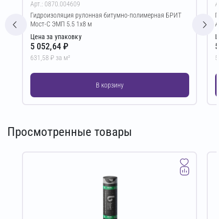
Арт.: 0870.004609
А
Гидроизоляция рулонная битумно-полимерная БРИТ
Г
Мост-С ЭМП 5.5 1х8 м
А
Цена за упаковку
Ц
5 052,64 ₽
5
631,58 ₽ за м²
5
В корзину
Просмотренные товары