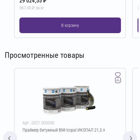
29 024,55 ₽
1
967,49 ₽ за кг
2
В корзину
Просмотренные товары
Арт.: 0021.000090
Праймер битумный BMI Icopal ИКОПАЛ 21,5 л