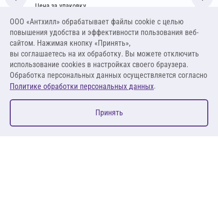
Цена за упаковку
3 978,26 ₽
ООО «Антхилл» обрабатывает файлы cookie c целью
185,04 ₽ за л ,
повышения удобства и эффективности пользования веб-
231,29 ₽ за кг
сайтом. Нажимая кнопку «Принять»,
вы соглашаетесь на их обработку. Вы можете отключить
В корзину
использование cookies в настройках своего браузера.
Обработка персональных данных осуществляется согласно
.
Политике обработки персональных данных
0
Принять
Главная
Избранное
Корзина
Каталог