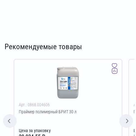
Рекомендуемые товары
Арт.: 0868.004606
А
Праймер полимерный БРИТ 30 л
П
Цена за упаковку
Ц