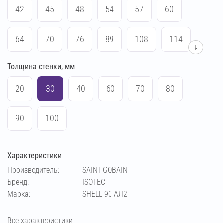
42
45
48
54
57
60
64
70
76
89
108
114
↓
Толщина стенки, мм
133
159
219
21
273
165
20
30
40
60
70
80
169
375
530
90
100
Характеристики
Производитель:
SAINT-GOBAIN
Бренд:
ISOTEC
Марка:
SHELL-90-АЛ2
Все характеристики