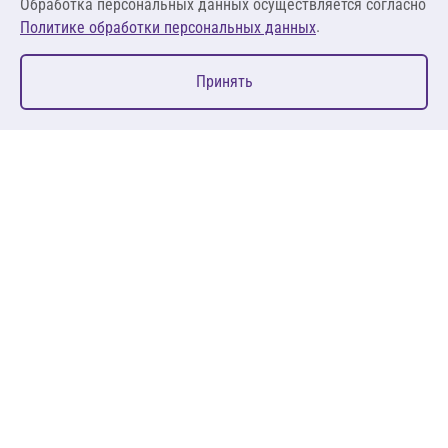
Обработка персональных данных осуществляется согласно
.
Политике обработки персональных данных
0
Принять
Главная
Избранное
Корзина
Каталог
127083, Москва, ул. 8 Марта, д. 1, стр.12, пом. 4/31
Пн-Пт: 09:00-18:00
+7 (495) 080 08 68
sales@anth.ru