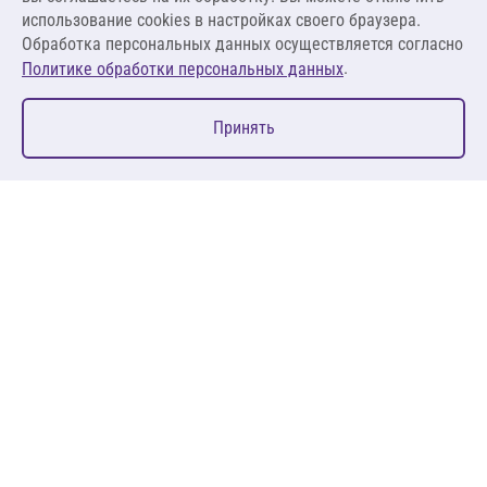
Оставить заявку
использование cookies в настройках своего браузера.
Обработка персональных данных осуществляется согласно
.
Политике обработки персональных данных
0
Принять
Главная
Избранное
Корзина
Каталог
127083, Москва, ул. 8 Марта, д. 1, стр.12, пом. 4/31
Пн-Пт: 09:00-18:00
+7 (495) 080 08 68