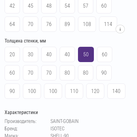
42
45
48
54
57
60
64
70
76
89
108
114
↓
Толщина стенки, мм
133
127
159
219
273
25
20
30
40
40
50
60
165
169
375
426
530
630
60
70
70
80
80
90
720
820
1020
406
508
90
100
100
110
120
140
170
Характеристики
Производитель:
SAINT-GOBAIN
Бренд:
ISOTEC
Марка:
SHELL-90