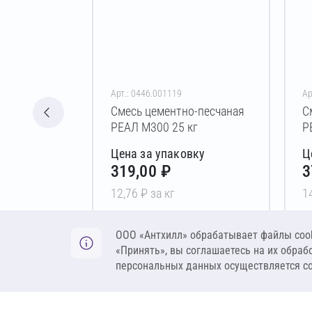
Арт.: 0446.001119
Ар
Смесь цементно-песчаная
С
РЕАЛ М300 25 кг
Р
Цена за упаковку
Ц
319,00 ₽
3
12,76 ₽ за кг
1
В корзину
ООО «Антхилл» обрабатывает файлы cook
«Принять», вы соглашаетесь на их обраб
персональных данных осуществляется с