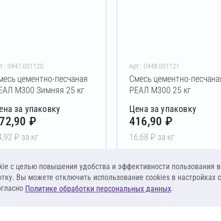
т.: 0447.001120
Арт.: 0448.001121
месь цементно-песчаная
Смесь цементно-песчана
ЕАЛ М300 Зимняя 25 кг
РЕАЛ М300 25 кг
ена за упаковку
Цена за упаковку
72,90 ₽
416,90 ₽
4,92 ₽ за кг
16,68 ₽ за кг
В корзину
В корзину
ie c целью повышения удобства и эффективности пользования в
отку. Вы можете отключить использование cookies в настройках 
огласно
.
Политике обработки персональных данных