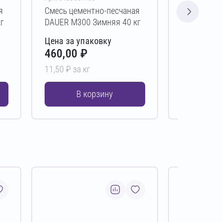
я
Смесь цементно-песчаная
Смесь цем
г
DAUER М300 Зимняя 40 кг
DAUER М30
Цена за упаковку
Цена за у
460,00 ₽
367,00 
11,50 ₽ за кг
12,23 ₽ за 
В корзину
В 