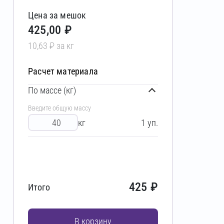
Цена за мешок
425,00 ₽
10,63 ₽ за кг
Расчет материала
По массе (кг)
Введите общую массу
кг
1
уп.
425
₽
Итого
В корзину