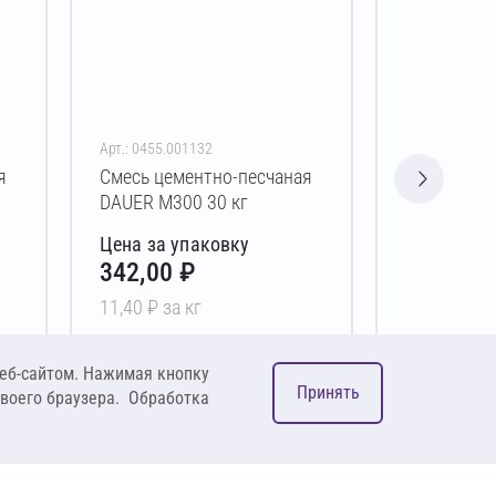
Арт.: 0455.001132
Арт.: 0455.00
я
Смесь цементно-песчаная
Смесь цем
DAUER М300 30 кг
DAUER М30
Цена за упаковку
Цена за у
342,00 ₽
521,00 
11,40 ₽ за кг
10,42 ₽ за 
В корзину
В 
еб-сайтом. Нажимая кнопку
Принять
своего браузера. Обработка