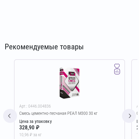
Рекомендуемые товары
Арт.: 0446.004836
А
Смесь цементно-песчаная РЕАЛ М300 30 кг
С
Цена за упаковку
Ц
328,90 ₽
2
10,96 ₽ за кг
1