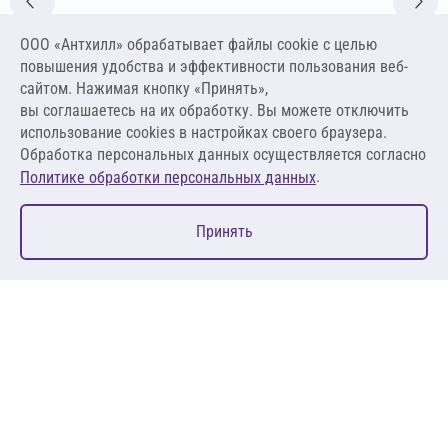
Цена за упаковку
ООО «Антхилл» обрабатывает файлы cookie c целью
319,00 ₽
повышения удобства и эффективности пользования веб-
12,76 ₽ за кг
сайтом. Нажимая кнопку «Принять»,
вы соглашаетесь на их обработку. Вы можете отключить
В корзину
использование cookies в настройках своего браузера.
Обработка персональных данных осуществляется согласно
.
Политике обработки персональных данных
0
Принять
Главная
Избранное
Корзина
Каталог