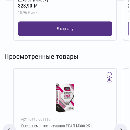
328,90 ₽
2
10,96 ₽ за кг
1
В корзину
Просмотренные товары
Арт.: 0446.001119
Смесь цементно-песчаная РЕАЛ М300 25 кг