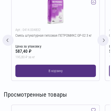
Арт.: 0414.004832
А
Смесь штукатурная гипсовая ПЕТРОМИКС GP-02 3 кг
С
Цена за упаковку
Ц
587,40 ₽
5
195,80 ₽ за кг
1
В корзину
Просмотренные товары