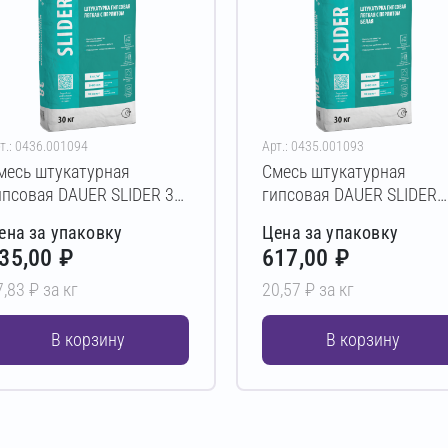
т.: 0436.001094
Арт.: 0435.001093
месь штукатурная
Смесь штукатурная
ипсовая DAUER SLIDER 38
гипсовая DAUER SLIDER
0 кг
38W 30 кг
ена за упаковку
Цена за упаковку
35,00 ₽
617,00 ₽
7,83 ₽ за кг
20,57 ₽ за кг
В корзину
В корзину