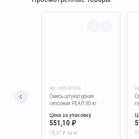
Арт.: 0405.001056
Ар
Смесь штукатурная
С
гипсовая РЕАЛ 30 кг
г
0
Цена за упаковку
Ц
551,10 ₽
5
18,37 ₽ за кг
1