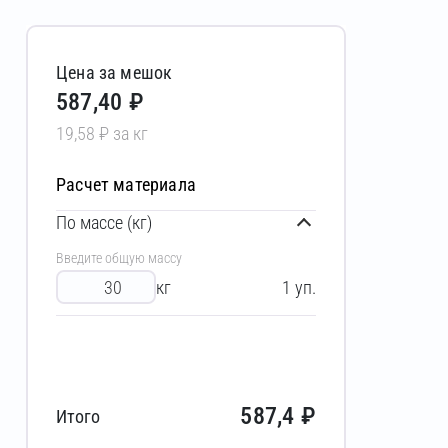
Цена за мешок
587,40 ₽
19,58 ₽ за кг
Расчет материала
По массе (кг)
Введите общую массу
кг
1
уп.
587,4
₽
Итого