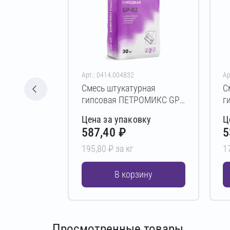
Арт.: 0414.004832
Ар
Смесь штукатурная
С
гипсовая ПЕТРОМИКС GP-
г
02 3 кг
3
Цена за упаковку
Ц
587,40 ₽
5
195,80 ₽ за кг
1
В корзину
Просмотренные товары