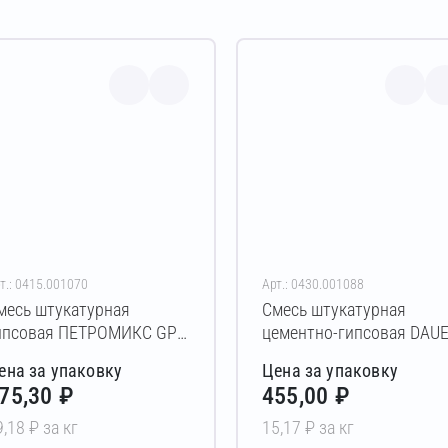
т.: 0415.001070
Арт.: 0430.001088
месь штукатурная
Смесь штукатурная
ипсовая ПЕТРОМИКС GP-
цементно-гипсовая DAU
4 30 кг
SLIDER 39 30 кг
ена за упаковку
Цена за упаковку
75,30 ₽
455,00 ₽
9,18 ₽ за кг
15,17 ₽ за кг