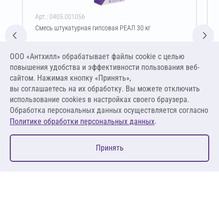
Арт.: 0405.001056
Смесь штукатурная гипсовая РЕАЛ 30 кг
Цена за упаковку
ООО «Антхилл» обрабатывает файлы cookie c целью
551,10 ₽
повышения удобства и эффективности пользования веб-
18,37 ₽ за кг
сайтом. Нажимая кнопку «Принять»,
вы соглашаетесь на их обработку. Вы можете отключить
В корзину
использование cookies в настройках своего браузера.
Обработка персональных данных осуществляется согласно
.
Политике обработки персональных данных
0
Принять
Главная
Избранное
Корзина
Каталог