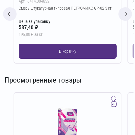
Арт.: 0414.004832
А
Смесь штукатурная гипсовая ПЕТРОМИКС GP-02 3 кг
С
Цена за упаковку
Ц
587,40 ₽
5
195,80 ₽ за кг
1
В корзину
Просмотренные товары