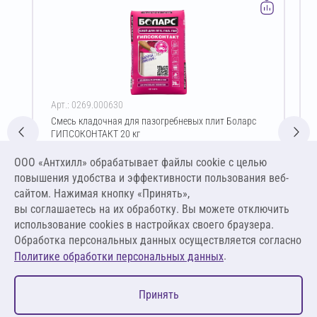
Арт.: 0269.000630
Смесь кладочная для пазогребневых плит Боларс
ГИПСОКОНТАКТ 20 кг
Цена за упаковку
ООО «Антхилл» обрабатывает файлы cookie c целью
355,00 ₽
повышения удобства и эффективности пользования веб-
17,75 ₽ за кг
сайтом. Нажимая кнопку «Принять»,
вы соглашаетесь на их обработку. Вы можете отключить
В корзину
использование cookies в настройках своего браузера.
Обработка персональных данных осуществляется согласно
.
Политике обработки персональных данных
0
Принять