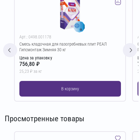
Арт.: 0498.001178
А
Смесь кладочная для пазогребневых плит РЕАЛ
С
Гипсмонтаж Зимняя 30 кг
Г
Цена за упаковку
Ц
756,80 ₽
7
25,23 ₽ за кг
2
В корзину
Просмотренные товары