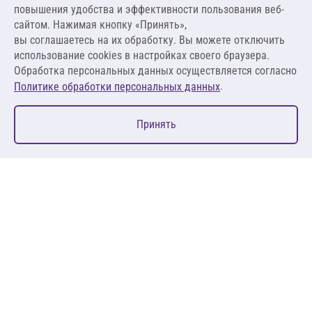
повышения удобства и эффективности пользования веб-
88,88 ₽ за кг
сайтом. Нажимая кнопку «Принять»,
вы соглашаетесь на их обработку. Вы можете отключить
В корзину
использование cookies в настройках своего браузера.
Обработка персональных данных осуществляется согласно
.
Политике обработки персональных данных
0
Принять
Главная
Избранное
Корзина
Каталог
127083, Москва, ул. 8 Марта, д. 1, стр.12, пом. 4/31