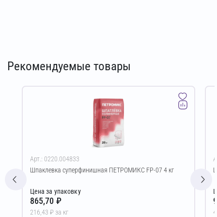
Рекомендуемые товары
Арт.: 0220.004833
А
Шпаклевка суперфинишная ПЕТРОМИКС FP-07 4 кг
Ш
Цена за упаковку
Ц
865,70 ₽
9
216,43 ₽ за кг
4