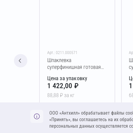
Арт.: 0211.000571
Ар
Шпаклевка
Ш
суперфинишная готовая
с
PERFEKTA Максполимер
P
Цена за упаковку
Ц
Паста 16 кг
П
1 422,00 ₽
1
88,88 ₽ за кг
6
В корзину
ООО «Антхилл» обрабатывает файлы cook
«Принять», вы соглашаетесь на их обраб
персональных данных осуществляется с