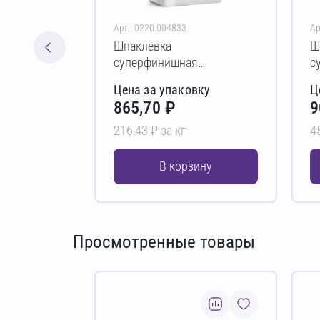
Арт.: 0220.004833
Ар
Шпаклевка
Ш
суперфинишная
с
ПЕТРОМИКС FP-07 4 кг
П
Цена за упаковку
Ц
865,70 ₽
9
216,43 ₽ за кг
4
В корзину
Просмотренные товары