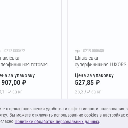
т.: 0212.000572
Арт.: 0219.000580
паклевка
Шпаклевка
уперфинишная готовая
суперфинишная LUXORS 
ERFEKTA Ультрафайн
20 кг
ена за упаковку
Цена за упаковку
аста 28 кг
 907,00 ₽
527,85 ₽
8,11 ₽ за кг
26,39 ₽ за кг
В корзину
В корзину
ie c целью повышения удобства и эффективности пользования в
отку. Вы можете отключить использование cookies в настройках 
огласно
.
Политике обработки персональных данных