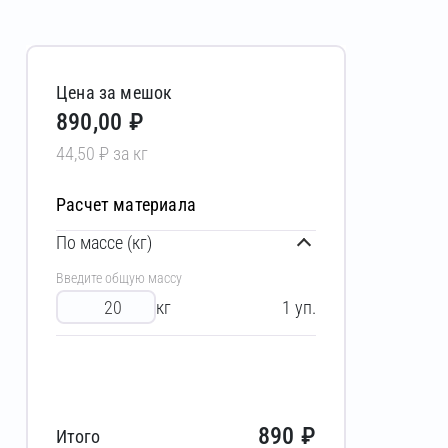
Цена за мешок
890,00 ₽
44,50 ₽ за кг
Расчет материала
По массе (кг)
Введите общую массу
кг
1
уп.
890
₽
Итого