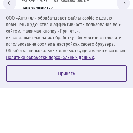
ЭКОВЕР КРОВЛЯ 150 130х600х1000 мм
Цена за упаковку
2 294,77 ₽
ООО «Антхилл» обрабатывает файлы cookie c целью
14 710,06 ₽ за м³ ,
повышения удобства и эффективности пользования веб-
1 912,31 ₽ за м²
сайтом. Нажимая кнопку «Принять»,
вы соглашаетесь на их обработку. Вы можете отключить
В корзину
использование cookies в настройках своего браузера.
Обработка персональных данных осуществляется согласно
.
Политике обработки персональных данных
0
Принять
Главная
Избранное
Корзина
Каталог