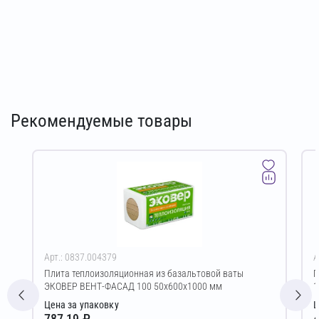
Рекомендуемые товары
Арт.: 0837.004379
А
Плита теплоизоляционная из базальтовой ваты
Г
ЭКОВЕР ВЕНТ-ФАСАД 100 50х600х1000 мм
1
Цена за упаковку
Ц
787,19 ₽
4