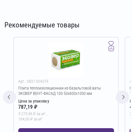
Рекомендуемые товары
Арт.: 0837.004379
А
Плита теплоизоляционная из базальтовой ваты
Г
ЭКОВЕР ВЕНТ-ФАСАД 100 50х600х1000 мм
1
Цена за упаковку
Ц
787,19 ₽
4
3 279,96 ₽ за м³ ,
2
164,00 ₽ за м²
1