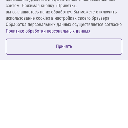
1 912,31 ₽ за м²
сайтом. Нажимая кнопку «Принять»,
вы соглашаетесь на их обработку. Вы можете отключить
В корзину
использование cookies в настройках своего браузера.
Обработка персональных данных осуществляется согласно
.
Политике обработки персональных данных
0
Принять
Главная
Избранное
Корзина
Каталог
127083, Москва, ул. 8 Марта, д. 1, стр.12, пом. 4/31
Пн-Пт: 09:00-18:00