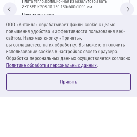
Плита теплоизоляционная из базальтовой ваты
ЭКОВЕР КРОВЛЯ 150 130х600х1000 мм
Цена за упаковку
2 294,77 ₽
ООО «Антхилл» обрабатывает файлы cookie c целью
14 710,06 ₽ за м³ ,
повышения удобства и эффективности пользования веб-
1 912,31 ₽ за м²
сайтом. Нажимая кнопку «Принять»,
вы соглашаетесь на их обработку. Вы можете отключить
В корзину
использование cookies в настройках своего браузера.
Обработка персональных данных осуществляется согласно
.
Политике обработки персональных данных
0
Принять
Главная
Избранное
Корзина
Каталог