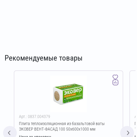
Рекомендуемые товары
Арт.: 0837.004379
А
Плита теплоизоляционная из базальтовой ваты
Г
ЭКОВЕР ВЕНТ-ФАСАД 100 50х600х1000 мм
1
Цена за упаковку
Ц