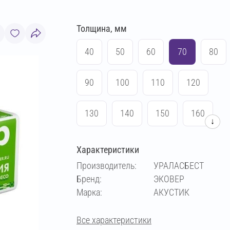
Толщина, мм
40
50
60
70
80
90
100
110
120
130
140
150
160
↓
170
180
190
200
Характеристики
Производитель:
УРАЛАСБЕСТ
210
220
230
240
Бренд:
ЭКОВЕР
Марка:
АКУСТИК
250
Все характеристики