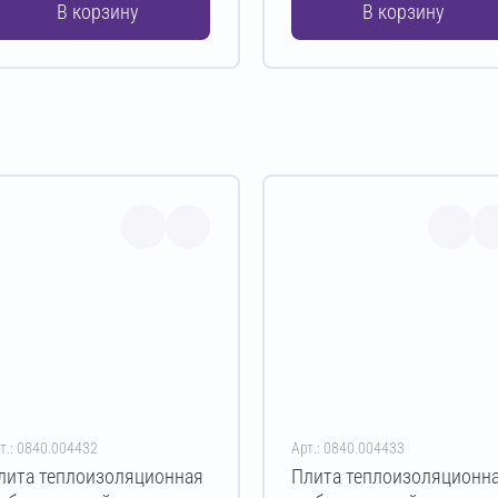
В корзину
В корзину
т.: 0840.004432
Арт.: 0840.004433
лита теплоизоляционная
Плита теплоизоляционн