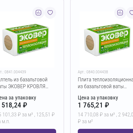
т.: 0841.004439
Арт.: 0840.004438
алтель из базальтовой
Плита теплоизоляционн
аты ЭКОВЕР КРОВЛЯ
из базальтовой ваты
ЕРХ 160 ГАЛТЕЛЬ
ЭКОВЕР КРОВЛЯ 150
ена за упаковку
Цена за упаковку
00х100х1000 мм
200х600х1000 мм
 518,24 ₽
1 765,21 ₽
5 101,33 ₽ за м³ ,
125,51 ₽
14 710,08 ₽ за м³ ,
2 942,
 м.п.
₽ за м²