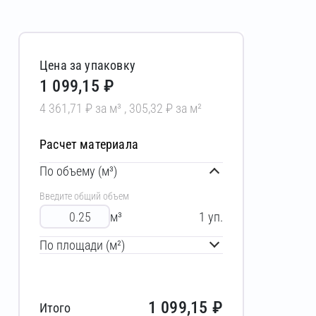
Цена за упаковку
1 099,15 ₽
4 361,71 ₽ за м³ , 305,32 ₽ за м²
Расчет материала
По объему (м³)
Введите общий объем
м³
1
уп.
По площади (м²)
1 099,15
₽
Итого