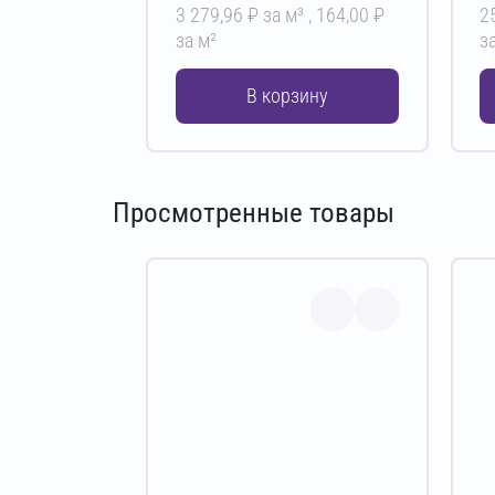
3 279,96 ₽ за м³ ,
164,00 ₽
2
за м²
за
В корзину
Просмотренные товары