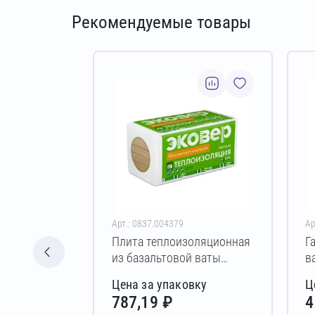
Рекомендуемые товары
Арт.: 0837.004379
Ар
Плита теплоизоляционная
Г
из базальтовой ваты
в
ЭКОВЕР ВЕНТ-ФАСАД 100
В
Цена за упаковку
Ц
50х600х1000 мм
1
787,19 ₽
4