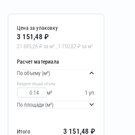
Цена за упаковку
3 151,48 ₽
21 885,28 ₽ за м³ , 1 750,82 ₽ за м²
Расчет материала
По объему (м³)
Введите общий объем
м³
1
уп.
По площади (м²)
3 151,48
₽
Итого