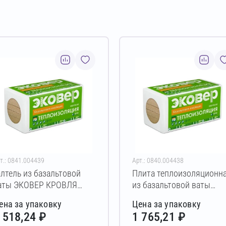
т.: 0841.004439
Арт.: 0840.004438
алтель из базальтовой
Плита теплоизоляционн
аты ЭКОВЕР КРОВЛЯ
из базальтовой ваты
ЕРХ 160 ГАЛТЕЛЬ
ЭКОВЕР КРОВЛЯ 150
ена за упаковку
Цена за упаковку
00х100х1000 мм
200х600х1000 мм
 518,24 ₽
1 765,21 ₽