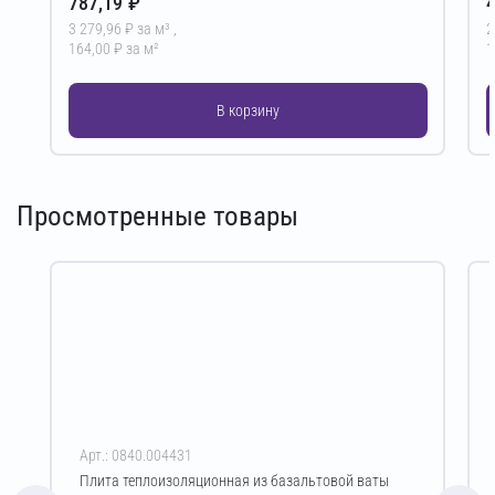
787,19 ₽
4
3 279,96 ₽ за м³ ,
2
164,00 ₽ за м²
1
В корзину
Просмотренные товары
Арт.: 0840.004431
Плита теплоизоляционная из базальтовой ваты