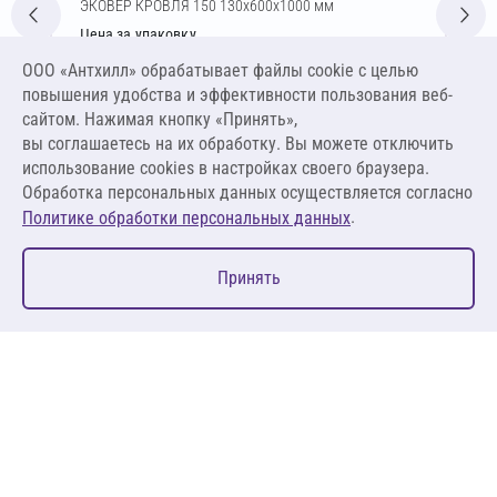
ЭКОВЕР КРОВЛЯ 150 130х600х1000 мм
Цена за упаковку
2 294,77 ₽
ООО «Антхилл» обрабатывает файлы cookie c целью
14 710,06 ₽ за м³ ,
повышения удобства и эффективности пользования веб-
1 912,31 ₽ за м²
сайтом. Нажимая кнопку «Принять»,
вы соглашаетесь на их обработку. Вы можете отключить
В корзину
использование cookies в настройках своего браузера.
Обработка персональных данных осуществляется согласно
.
Политике обработки персональных данных
0
Принять
Главная
Избранное
Корзина
Каталог