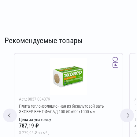
Рекомендуемые товары
Арт.: 0837.004379
А
Плита теплоизоляционная из базальтовой ваты
Г
ЭКОВЕР ВЕНТ-ФАСАД 100 50х600х1000 мм
1
Цена за упаковку
Ц
787,19 ₽
4
3 279,96 ₽ за м³ ,
2