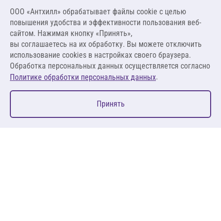
2 294,77 ₽
ООО «Антхилл» обрабатывает файлы cookie c целью
14 710,06 ₽ за м³ ,
повышения удобства и эффективности пользования веб-
1 912,31 ₽ за м²
сайтом. Нажимая кнопку «Принять»,
вы соглашаетесь на их обработку. Вы можете отключить
В корзину
использование cookies в настройках своего браузера.
Обработка персональных данных осуществляется согласно
.
Политике обработки персональных данных
0
Принять
Главная
Избранное
Корзина
Каталог