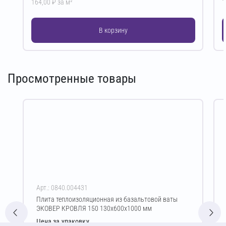
164,00 ₽ за м²
1
В корзину
Просмотренные товары
Арт.: 0840.004431
Плита теплоизоляционная из базальтовой ваты
ЭКОВЕР КРОВЛЯ 150 130х600х1000 мм
Цена за упаковку