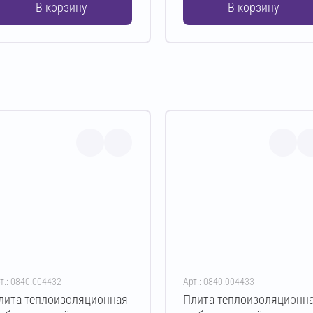
В корзину
В корзину
т.: 0840.004432
Арт.: 0840.004433
лита теплоизоляционная
Плита теплоизоляционн