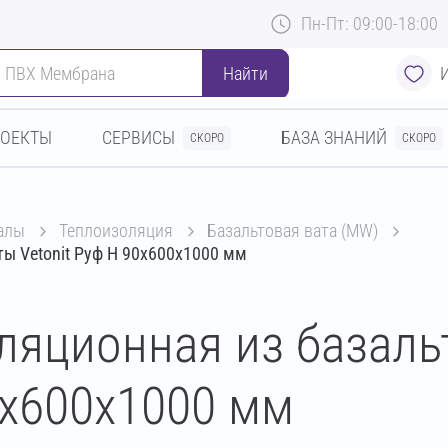
Пн-Пт: 09:00-18:00
Найти
РОЕКТЫ
СЕРВИСЫ
БАЗА ЗНАНИЙ
СКОРО
СКОРО
алы
теплоизоляция
базальтовая вата (MW)
ы Vetonit Руф Н 90х600х1000 мм
ляционная из базаль
0х600х1000 мм