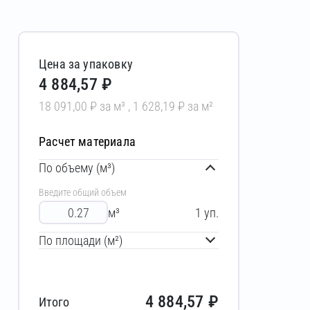
Цена за упаковку
4 884,57 ₽
18 091,00 ₽ за м³ , 1 628,19 ₽ за м²
Расчет материала
По объему (м³)
Введите общий объем
м³
1
уп.
По площади (м²)
4 884,57
₽
Итого