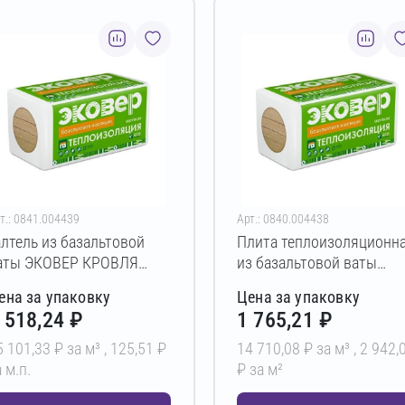
т.: 0841.004439
Арт.: 0840.004438
алтель из базальтовой
Плита теплоизоляционн
аты ЭКОВЕР КРОВЛЯ
из базальтовой ваты
ЕРХ 160 ГАЛТЕЛЬ
ЭКОВЕР КРОВЛЯ 150
ена за упаковку
Цена за упаковку
00х100х1000 мм
200х600х1000 мм
 518,24 ₽
1 765,21 ₽
5 101,33 ₽ за м³ ,
125,51 ₽
14 710,08 ₽ за м³ ,
2 942,
 м.п.
₽ за м²