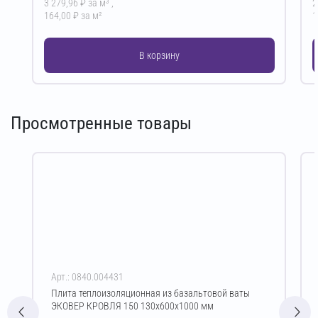
3 279,96 ₽ за м³ ,
2
164,00 ₽ за м²
1
В корзину
Просмотренные товары
Арт.: 0840.004431
Плита теплоизоляционная из базальтовой ваты
ЭКОВЕР КРОВЛЯ 150 130х600х1000 мм