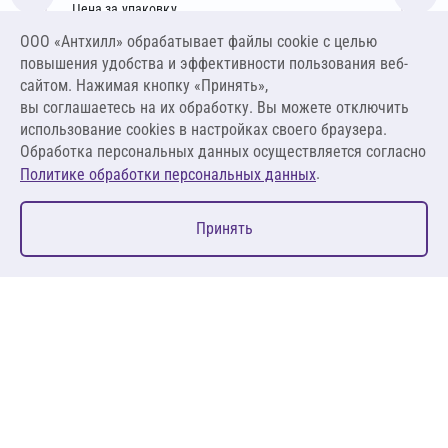
Цена за упаковку
2 294,77 ₽
ООО «Антхилл» обрабатывает файлы cookie c целью
14 710,06 ₽ за м³ ,
повышения удобства и эффективности пользования веб-
1 912,31 ₽ за м²
сайтом. Нажимая кнопку «Принять»,
вы соглашаетесь на их обработку. Вы можете отключить
В корзину
использование cookies в настройках своего браузера.
Обработка персональных данных осуществляется согласно
.
Политике обработки персональных данных
0
Принять
Главная
Избранное
Корзина
Каталог