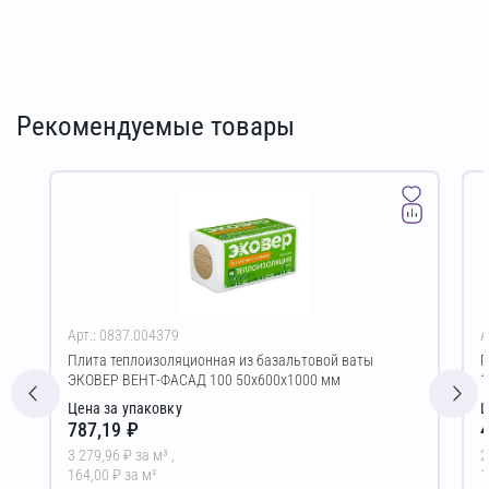
Рекомендуемые товары
Арт.: 0837.004379
А
Плита теплоизоляционная из базальтовой ваты
Г
ЭКОВЕР ВЕНТ-ФАСАД 100 50х600х1000 мм
1
Цена за упаковку
Ц
787,19 ₽
4
3 279,96 ₽ за м³ ,
2
164,00 ₽ за м²
1