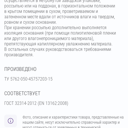
осуществляется в нетронутой заводской упаковке,
россыпью или на поддонах, в горизонтальном положении
в крытом помещении в сухом, проветриваемом и
затененном месте вдали от источников влаги на твердом,
ровном и сухом основании.
При хранении россыпью дополнительно выполняется
изоляция основания (при помощи полиэтиленовой пленки
или другого влагонепроницаемого материала),
препятствующая капиллярному увлажнению материала.
В остальных случаях руководствоваться требованиями
производителя.
ПРОИЗВЕДЕНО
ТУ 5762-050-45757203-15
СООТВЕТСТВУЕТ
ГОСТ 32314-2012 (ЕN 13162:2008)
Фото, описание и характеристики товара, представленные на
нашем сайте, несут исключительно справочный характер и
могут отличаться от заявленных в технической