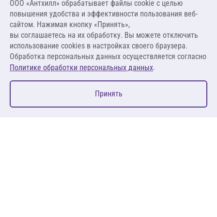
ООО «Антхилл» обрабатывает файлы cookie c целью
14 710,06 ₽ за м³ ,
повышения удобства и эффективности пользования веб-
1 912,31 ₽ за м²
сайтом. Нажимая кнопку «Принять»,
вы соглашаетесь на их обработку. Вы можете отключить
В корзину
использование cookies в настройках своего браузера.
Обработка персональных данных осуществляется согласно
.
Политике обработки персональных данных
0
Принять
Главная
Избранное
Корзина
Каталог
127083, Москва, ул. 8 Марта, д. 1, стр.12, пом. 4/31