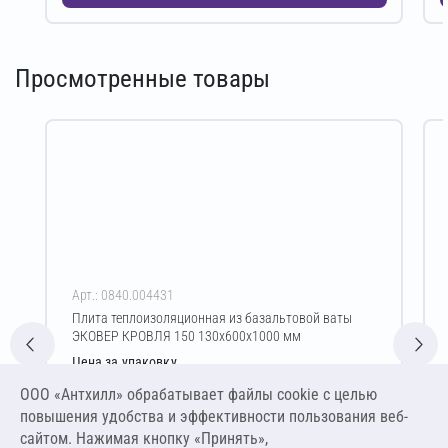
Просмотренные товары
Арт.: 0840.004431
Плита теплоизоляционная из базальтовой ваты
ЭКОВЕР КРОВЛЯ 150 130х600х1000 мм
Цена за упаковку
2 294,77 ₽
ООО «Антхилл» обрабатывает файлы cookie c целью
14 710,06 ₽ за м³ ,
повышения удобства и эффективности пользования веб-
1 912,31 ₽ за м²
сайтом. Нажимая кнопку «Принять»,