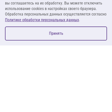
вы соглашаетесь на их обработку. Вы можете отключить
В корзину
использование cookies в настройках своего браузера.
Обработка персональных данных осуществляется согласно
.
Политике обработки персональных данных
0
Принять
Главная
Избранное
Корзина
Каталог
127083, Москва, ул. 8 Марта, д. 1, стр.12, пом. 4/31
Пн-Пт: 09:00-18:00
+7 (495) 080 08 68