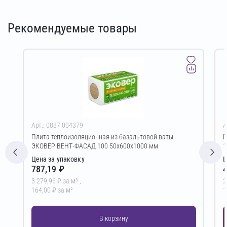
Рекомендуемые товары
Арт.: 0837.004379
А
Плита теплоизоляционная из базальтовой ваты
Г
ЭКОВЕР ВЕНТ-ФАСАД 100 50х600х1000 мм
1
Цена за упаковку
Ц
787,19 ₽
4
3 279,96 ₽ за м³ ,
2
164,00 ₽ за м²
1
В корзину