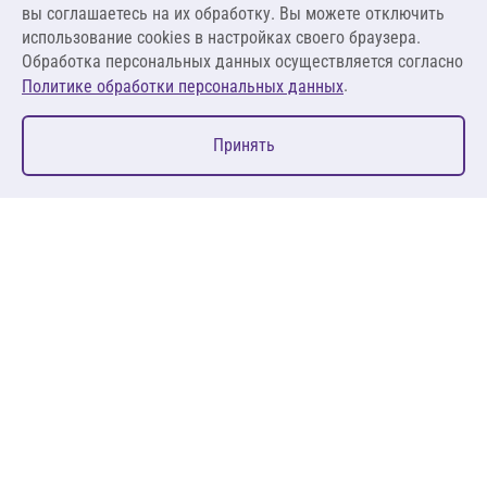
вы соглашаетесь на их обработку. Вы можете отключить
В корзину
использование cookies в настройках своего браузера.
Обработка персональных данных осуществляется согласно
.
Политике обработки персональных данных
0
Принять
Главная
Избранное
Корзина
Каталог
127083, Москва, ул. 8 Марта, д. 1, стр.12, пом. 4/31
Пн-Пт: 09:00-18:00
+7 (495) 080 08 68