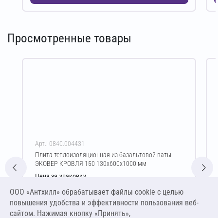
Просмотренные товары
Арт.: 0840.004431
Плита теплоизоляционная из базальтовой ваты
ЭКОВЕР КРОВЛЯ 150 130х600х1000 мм
Цена за упаковку
2 294,77 ₽
ООО «Антхилл» обрабатывает файлы cookie c целью
14 710,06 ₽ за м³ ,
повышения удобства и эффективности пользования веб-
1 912,31 ₽ за м²
сайтом. Нажимая кнопку «Принять»,