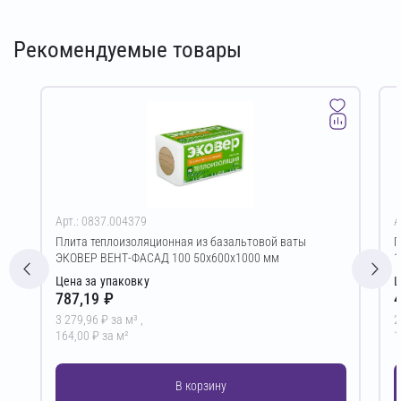
Рекомендуемые товары
Арт.: 0837.004379
А
Плита теплоизоляционная из базальтовой ваты
Г
ЭКОВЕР ВЕНТ-ФАСАД 100 50х600х1000 мм
1
Цена за упаковку
Ц
787,19 ₽
4
3 279,96 ₽ за м³ ,
2
164,00 ₽ за м²
1
В корзину