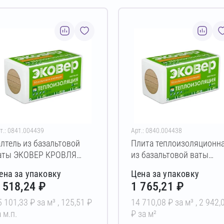
т.: 0841.004439
Арт.: 0840.004438
алтель из базальтовой
Плита теплоизоляционн
аты ЭКОВЕР КРОВЛЯ
из базальтовой ваты
ЕРХ 160 ГАЛТЕЛЬ
ЭКОВЕР КРОВЛЯ 150
ена за упаковку
Цена за упаковку
00х100х1000 мм
200х600х1000 мм
 518,24 ₽
1 765,21 ₽
5 101,33 ₽ за м³ ,
125,51 ₽
14 710,08 ₽ за м³ ,
2 942,
 м.п.
₽ за м²