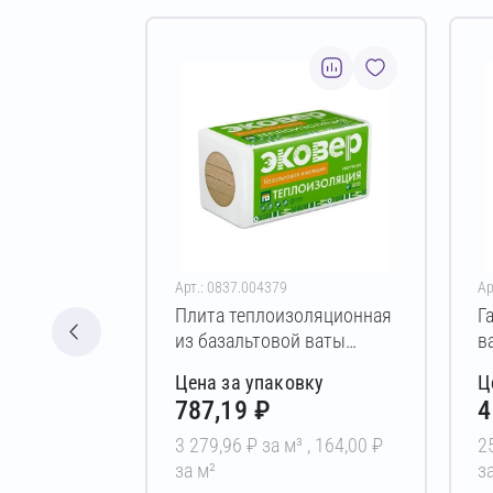
Арт.: 0837.004379
Ар
Плита теплоизоляционная
Г
из базальтовой ваты
в
ЭКОВЕР ВЕНТ-ФАСАД 100
В
Цена за упаковку
Ц
50х600х1000 мм
1
787,19 ₽
4
3 279,96 ₽ за м³ ,
164,00 ₽
2
за м²
за