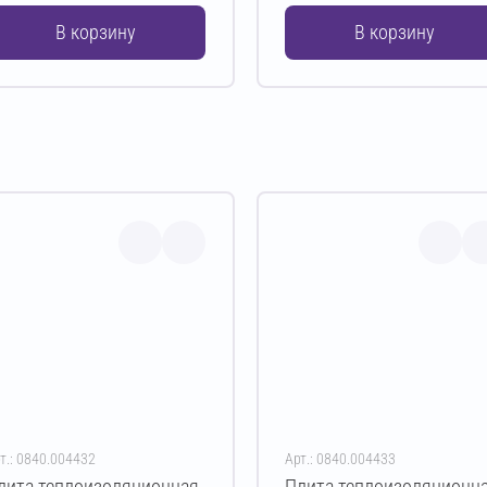
В корзину
В корзину
т.: 0840.004432
Арт.: 0840.004433
лита теплоизоляционная
Плита теплоизоляционн