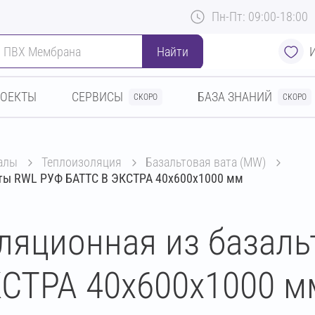
Пн-Пт: 09:00-18:00
Найти
РОЕКТЫ
СЕРВИСЫ
БАЗА ЗНАНИЙ
СКОРО
СКОРО
алы
теплоизоляция
базальтовая вата (MW)
аты RWL РУФ БАТТС В ЭКСТРА 40х600х1000 мм
ляционная из базал
СТРА 40х600х1000 м