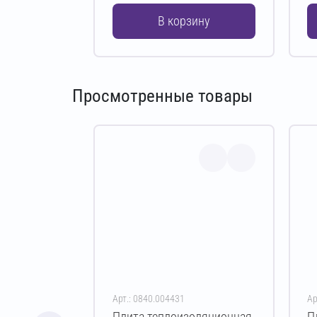
В корзину
Просмотренные товары
Арт.: 0840.004431
Ар
Плита теплоизоляционная
П