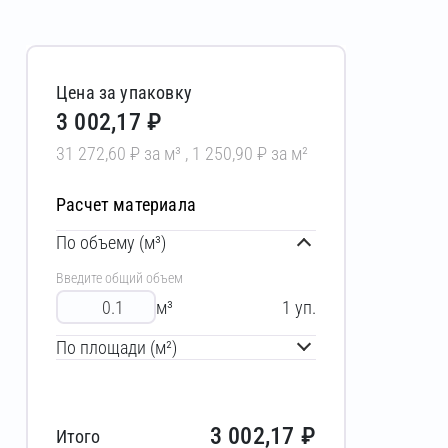
Цена за упаковку
3 002,17 ₽
31 272,60 ₽ за м³ , 1 250,90 ₽ за м²
Расчет материала
По объему (м³)
Введите общий объем
м³
1
уп.
По площади (м²)
3 002,17
₽
Итого