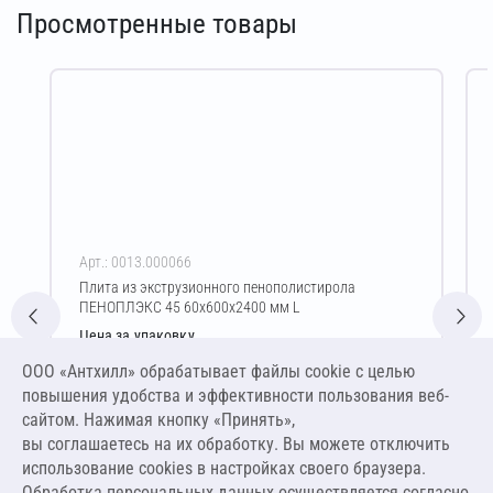
Просмотренные товары
Арт.: 0013.000066
Плита из экструзионного пенополистирола
ПЕНОПЛЭКС 45 60х600х2400 мм L
Цена за упаковку
8 043,84 ₽
ООО «Антхилл» обрабатывает файлы cookie c целью
13 300,00 ₽ за м³ ,
повышения удобства и эффективности пользования веб-
798,00 ₽ за м²
сайтом. Нажимая кнопку «Принять»,
вы соглашаетесь на их обработку. Вы можете отключить
В корзину
использование cookies в настройках своего браузера.
Обработка персональных данных осуществляется согласно