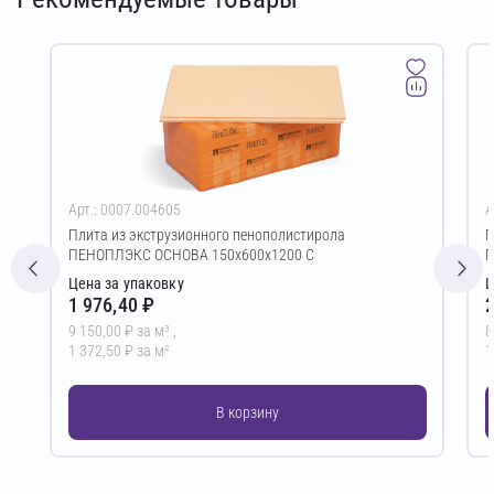
Арт.: 0007.004605
А
Плита из экструзионного пенополистирола
П
ПЕНОПЛЭКС ОСНОВА 150х600х1200 С
П
Цена за упаковку
Ц
1 976,40 ₽
2
9 150,00 ₽ за м³ ,
8
1 372,50 ₽ за м²
1
В корзину