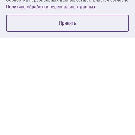
.
Политике обработки персональных данных
0
Принять
Главная
Избранное
Корзина
Каталог
127083, Москва, ул. 8 Марта, д. 1, стр.12, пом. 4/31
Пн-Пт: 09:00-18:00
+7 (495) 080 08 68
sales@anth.ru