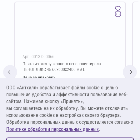
Арт.: 0013.000066
Плита из экструзионного пенополистирола
ПЕНОПЛЭКС 45 60х600х2400 мм L
Цена за упаковку
8 043,84 ₽
ООО «Антхилл» обрабатывает файлы cookie c целью
13 300,00 ₽ за м³ ,
повышения удобства и эффективности пользования веб-
798,00 ₽ за м²
сайтом. Нажимая кнопку «Принять»,
вы соглашаетесь на их обработку. Вы можете отключить
В корзину
использование cookies в настройках своего браузера.
Обработка персональных данных осуществляется согласно
.
Политике обработки персональных данных