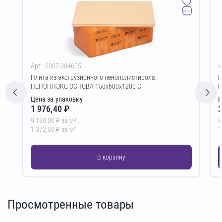
Арт.: 0007.004605
А
Плита из экструзионного пенополистирола
П
ПЕНОПЛЭКС ОСНОВА 150х600х1200 С
П
Цена за упаковку
Ц
1 976,40 ₽
2
9 150,00 ₽ за м³ ,
8
1 372,50 ₽ за м²
1
В корзину
Просмотренные товары