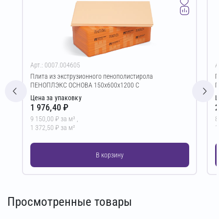
Арт.: 0007.004605
А
Плита из экструзионного пенополистирола
П
ПЕНОПЛЭКС ОСНОВА 150х600х1200 С
П
Цена за упаковку
Ц
1 976,40 ₽
2
9 150,00 ₽ за м³ ,
8
1 372,50 ₽ за м²
1
В корзину
Просмотренные товары