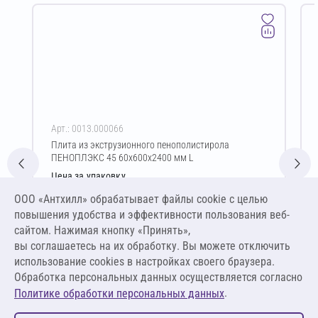
Арт.: 0013.000066
Плита из экструзионного пенополистирола
ПЕНОПЛЭКС 45 60х600х2400 мм L
Цена за упаковку
8 043,84 ₽
ООО «Антхилл» обрабатывает файлы cookie c целью
13 300,00 ₽ за м³ ,
повышения удобства и эффективности пользования веб-
798,00 ₽ за м²
сайтом. Нажимая кнопку «Принять»,
вы соглашаетесь на их обработку. Вы можете отключить
В корзину
использование cookies в настройках своего браузера.
Обработка персональных данных осуществляется согласно
.
Политике обработки персональных данных