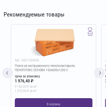
Рекомендуемые товары
Арт.: 0007.004605
А
Плита из экструзионного пенополистирола
П
ПЕНОПЛЭКС ОСНОВА 150х600х1200 С
П
Цена за упаковку
Ц
1 976,40 ₽
2
9 150,00 ₽ за м³ ,
8
1 372,50 ₽ за м²
1
В корзину