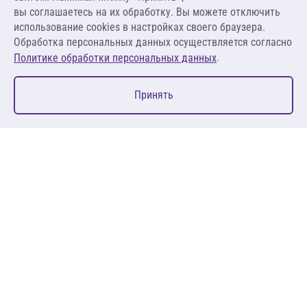
вы соглашаетесь на их обработку. Вы можете отключить
В корзину
использование cookies в настройках своего браузера.
Обработка персональных данных осуществляется согласно
.
Политике обработки персональных данных
0
Принять
Главная
Избранное
Корзина
Каталог
127083, Москва, ул. 8 Марта, д. 1, стр.12, пом. 4/31
Пн-Пт: 09:00-18:00
+7 (495) 080 08 68