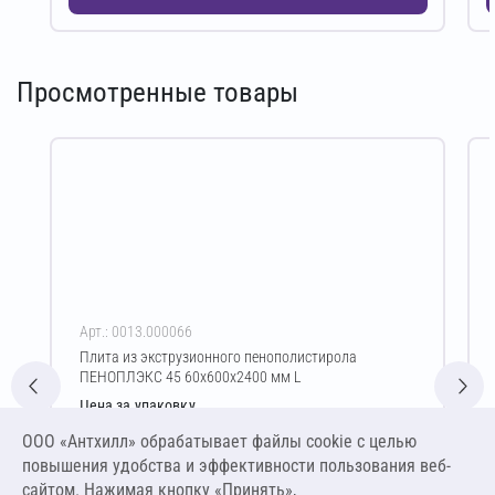
Просмотренные товары
Арт.: 0013.000066
Плита из экструзионного пенополистирола
ПЕНОПЛЭКС 45 60х600х2400 мм L
Цена за упаковку
8 043,84 ₽
ООО «Антхилл» обрабатывает файлы cookie c целью
13 300,00 ₽ за м³ ,
повышения удобства и эффективности пользования веб-
798,00 ₽ за м²
сайтом. Нажимая кнопку «Принять»,