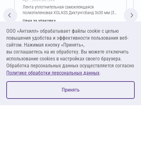
Лента уплотнительная самоклеящаяся
полиэтиленовая XGLASS Дихтунгсбанд 3х30 мм (30
м)
Цена за упаковку
181,24 ₽
ООО «Антхилл» обрабатывает файлы cookie c целью
7,55 ₽ за шт ,
повышения удобства и эффективности пользования веб-
0,25 ₽ за м.п.
сайтом. Нажимая кнопку «Принять»,
вы соглашаетесь на их обработку. Вы можете отключить
В корзину
использование cookies в настройках своего браузера.
Обработка персональных данных осуществляется согласно
.
Политике обработки персональных данных
0
Принять
Главная
Избранное
Корзина
Каталог