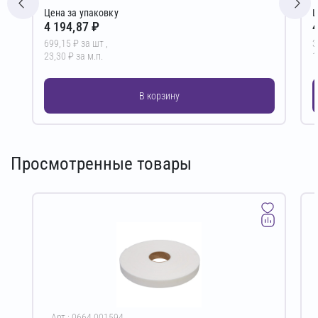
Цена за упаковку
Ц
4 194,87 ₽
4
699,15 ₽ за шт ,
3
23,30 ₽ за м.п.
1
В корзину
Просмотренные товары
Арт.: 0664.001594