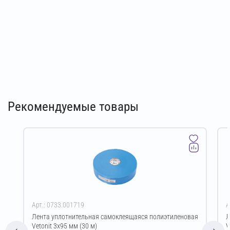
Рекомендуемые товары
Арт.: 0733.001719
А
Лента уплотнительная самоклеящаяся полиэтиленовая
Л
Vetonit 3х95 мм (30 м)
V