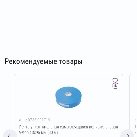
Рекомендуемые товары
Арт.: 0733.001719
А
Лента уплотнительная самоклеящаяся полиэтиленовая
Л
Vetonit 3х95 мм (30 м)
V