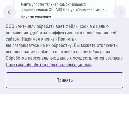
Лента уплотнительная самоклеящаяся
полиэтиленовая XGLASS Дихтунгсбанд 3х50 мм (30
м)
Цена за упаковку
302,11 ₽
ООО «Антхилл» обрабатывает файлы cookie c целью
25,18 ₽ за шт ,
повышения удобства и эффективности пользования веб-
0,84 ₽ за м.п.
сайтом. Нажимая кнопку «Принять»,
вы соглашаетесь на их обработку. Вы можете отключить
В корзину
использование cookies в настройках своего браузера.
Обработка персональных данных осуществляется согласно
.
Политике обработки персональных данных
0
Принять
Главная
Избранное
Корзина
Каталог