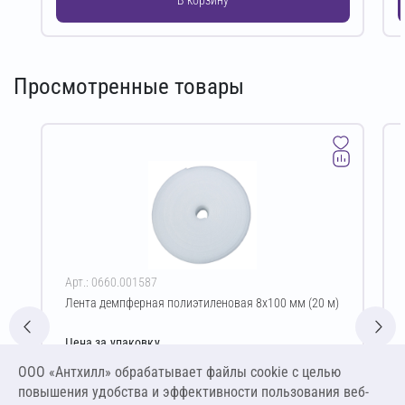
Просмотренные товары
Арт.: 0660.001587
Лента демпферная полиэтиленовая 8х100 мм (20 м)
Цена за упаковку
189,09 ₽
ООО «Антхилл» обрабатывает файлы cookie c целью
31,52 ₽ за шт ,
повышения удобства и эффективности пользования веб-
1,58 ₽ за м.п.