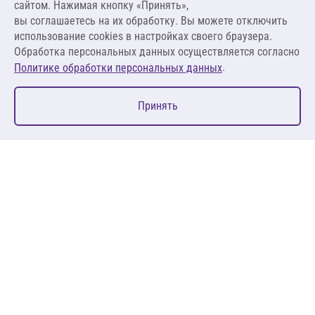
сайтом. Нажимая кнопку «Принять»,
вы соглашаетесь на их обработку. Вы можете отключить
В корзину
использование cookies в настройках своего браузера.
Обработка персональных данных осуществляется согласно
.
Политике обработки персональных данных
0
Принять
Главная
Избранное
Корзина
Каталог
127083, Москва, ул. 8 Марта, д. 1, стр.12, пом. 4/31
Пн-Пт: 09:00-18:00