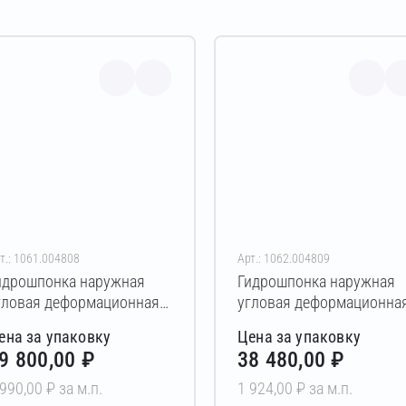
т.: 1061.004808
Арт.: 1062.004809
идрошпонка наружная
Гидрошпонка наружная
гловая деформационная
угловая деформационна
КВАСТОП ДО-УГЛ-185/50-
АКВАСТОП ДО-УГЛ-210/5
ена за упаковку
Цена за упаковку
/30 PVC 20 м
6/30 PVC 20 м
9 800,00 ₽
38 480,00 ₽
 990,00 ₽ за м.п.
1 924,00 ₽ за м.п.