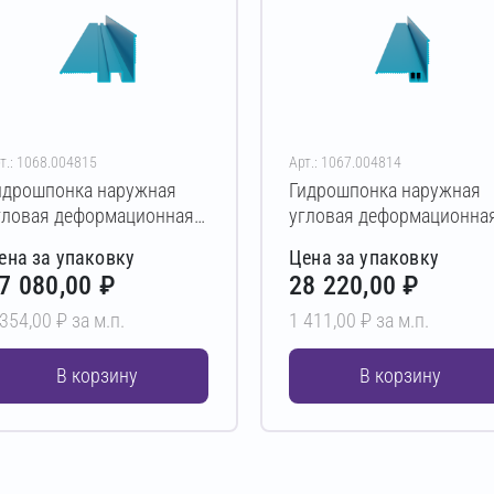
т.: 1068.004815
Арт.: 1067.004814
идрошпонка наружная
Гидрошпонка наружная
гловая деформационная
угловая деформационна
емонтная АКВАСТОП ДР-
ремонтная АКВАСТОП Д
ена за упаковку
Цена за упаковку
ГЛ-200/100 PVC 20 м
УГЛ-185/50 PVC 20 м
7 080,00 ₽
28 220,00 ₽
 354,00 ₽ за м.п.
1 411,00 ₽ за м.п.
В корзину
В корзину