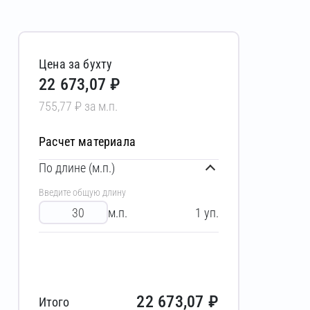
Цена за бухту
22 673,07 ₽
755,77 ₽ за м.п.
Расчет материала
По длине (м.п.)
Введите общую длину
м.п.
1
уп.
22 673,07
₽
Итого