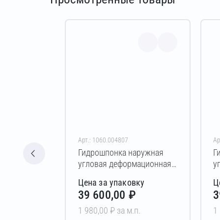
Арт.: 1060.004807
Ар
Гидрошпонка наружная
Г
угловая деформационная
у
АКВАСТОП ДО-УГЛ-180/40-
А
Цена за упаковку
Ц
6/30 PVC 20 м
6
39 600,00 ₽
3
1 980,00 ₽ за м.п.
1