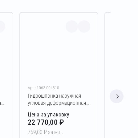
Арт.: 1063.004810
Арт.: 1064.00
Гидрошпонка наружная
Гидрошпон
я
угловая деформационная
угловая д
8-
накладная АКВАСТОП ВС2-
ремонтная
Цена за упаковку
Цена за у
УГЛ-220/020 TPE 30 м
УГЛ-120/30
22 770,00 ₽
27 150,
759,00 ₽ за м.п.
905,00 ₽ за