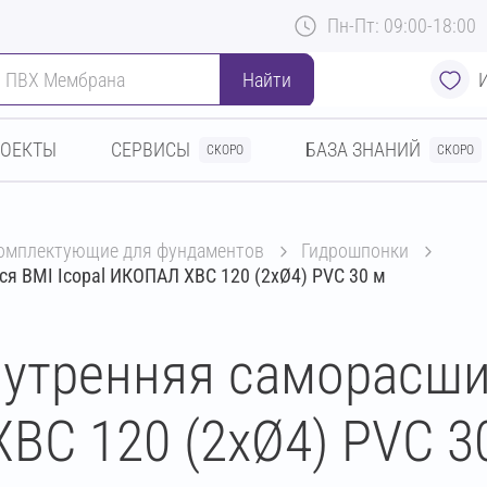
Пн-Пт: 09:00-18:00
Найти
РОЕКТЫ
СЕРВИСЫ
БАЗА ЗНАНИЙ
СКОРО
СКОРО
комплектующие для фундаментов
гидрошпонки
 BMI Icopal ИКОПАЛ ХВС 120 (2хØ4) PVC 30 м
нутренняя саморасш
ВС 120 (2хØ4) PVC 3