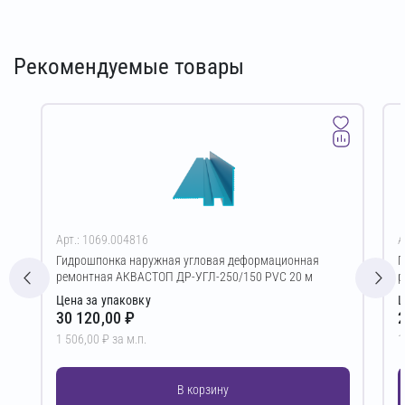
Рекомендуемые товары
Арт.: 1069.004816
А
Гидрошпонка наружная угловая деформационная
Г
ремонтная АКВАСТОП ДР-УГЛ-250/150 PVC 20 м
р
Цена за упаковку
Ц
30 120,00 ₽
2
1 506,00 ₽ за м.п.
1
В корзину