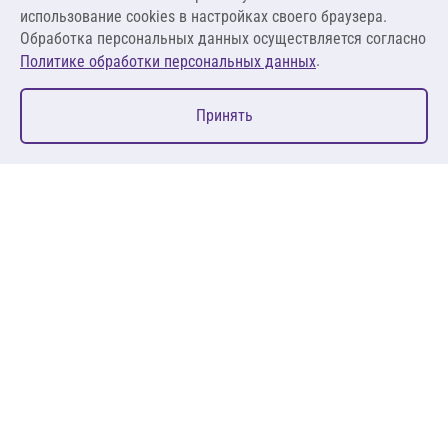
В корзину
использование cookies в настройках своего браузера.
Обработка персональных данных осуществляется согласно
.
Политике обработки персональных данных
0
Принять
Главная
Избранное
Корзина
Каталог
127083, Москва, ул. 8 Марта, д. 1, стр.12, пом. 4/31
Пн-Пт: 09:00-18:00
+7 (495) 080 08 68