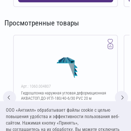
Просмотренные товары
Арт.: 1060.004807
Гидрошпонка наружная угловая деформационная
АКВАСТОП ДО-УГЛ-180/40-6/30 PVC 20 м
Цена за упаковку
ООО «Антхилл» обрабатывает файлы cookie c целью
39 600,00 ₽
повышения удобства и эффективности пользования веб-
1 980,00 ₽ за м.п.
сайтом. Нажимая кнопку «Принять»,
вы соглашаетесь на их обработку. Вы можете отключить