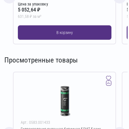
Цена за упаковку
Ц
5 052,64 ₽
5
631,58 ₽ за м²
5
В корзину
Просмотренные товары
Арт.: 0583.001433
Гидроизоляция рулонная битумная БРИТ Базис