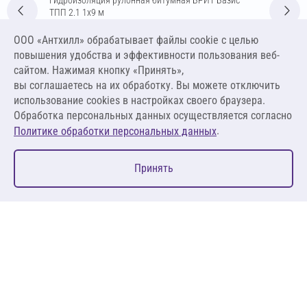
ТПП 2.1 1х9 м
Цена за упаковку
ООО «Антхилл» обрабатывает файлы cookie c целью
2 266,83 ₽
повышения удобства и эффективности пользования веб-
251,87 ₽ за м²
сайтом. Нажимая кнопку «Принять»,
вы соглашаетесь на их обработку. Вы можете отключить
В корзину
использование cookies в настройках своего браузера.
Обработка персональных данных осуществляется согласно
.
Политике обработки персональных данных
0
Принять
Главная
Избранное
Корзина
Каталог