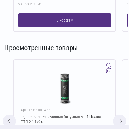
631,58 ₽ за м²
5
В корзину
Просмотренные товары
Арт.: 0583.001433
Гидроизоляция рулонная битумная БРИТ Базис
ТПП 2.1 1х9 м