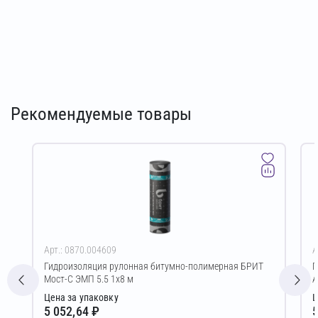
Рекомендуемые товары
Арт.: 0870.004609
А
Гидроизоляция рулонная битумно-полимерная БРИТ
Г
Мост-С ЭМП 5.5 1х8 м
А
Цена за упаковку
Ц
5 052,64 ₽
5