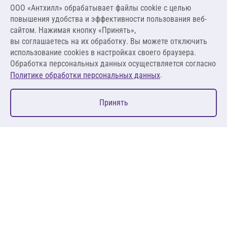
Цена за упаковку
ООО «Антхилл» обрабатывает файлы cookie c целью
2 266,83 ₽
повышения удобства и эффективности пользования веб-
251,87 ₽ за м²
сайтом. Нажимая кнопку «Принять»,
вы соглашаетесь на их обработку. Вы можете отключить
В корзину
использование cookies в настройках своего браузера.
Обработка персональных данных осуществляется согласно
.
Политике обработки персональных данных
0
Принять
Главная
Избранное
Корзина
Каталог
127083, Москва, ул. 8 Марта, д. 1, стр.12, пом. 4/31