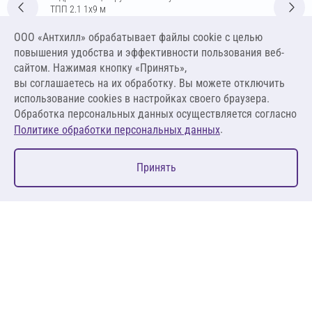
ТПП 2.1 1х9 м
Цена за упаковку
ООО «Антхилл» обрабатывает файлы cookie c целью
2 266,83 ₽
повышения удобства и эффективности пользования веб-
251,87 ₽ за м²
сайтом. Нажимая кнопку «Принять»,
вы соглашаетесь на их обработку. Вы можете отключить
В корзину
использование cookies в настройках своего браузера.
Обработка персональных данных осуществляется согласно
.
Политике обработки персональных данных
0
Принять
Главная
Избранное
Корзина
Каталог