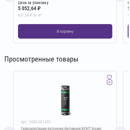
Цена за упаковку
Ц
5 052,64 ₽
5
631,58 ₽ за м²
5
В корзину
Просмотренные товары
Арт.: 0583.001433
Гидроизоляция рулонная битумная БРИТ Базис