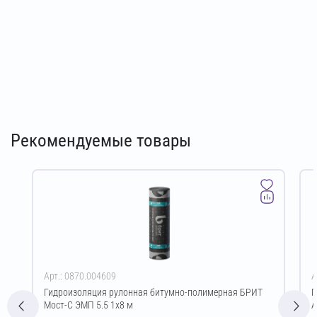
Рекомендуемые товары
Арт.: 0870.004609
А
Гидроизоляция рулонная битумно-полимерная БРИТ
Г
Мост-С ЭМП 5.5 1х8 м
А