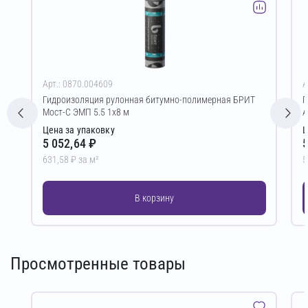
Арт.: 0870.004609
А
Гидроизоляция рулонная битумно-полимерная БРИТ
Г
Мост-С ЭМП 5.5 1х8 м
А
Цена за упаковку
Ц
5 052,64 ₽
5
631,58 ₽ за м²
5
В корзину
Просмотренные товары